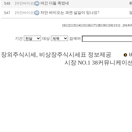
여긴 다들 죽었네
[자안바이오]
휘
548
자안 바이오는 과연 살길이 있나요?
[자안바이오]
547
[1]
[2]
[3]
[4]
[5]
[6]
[7]
[8]
[9]
[10]
[11]
..[마지
기간
대상
검색어
Loading Time [ 0 Sec ] CI221610 | p
장외주식시세, 비상장주식시세표 정보제공
시장 NO.1 38커뮤니케이
자안바이오 주주토론방,자안바이오 기업개요,자안바이오 현재가,자안바이오 주가,
바이오 기업가치,자안바이오 실적,자안바이오 주당순이익,자안바이오 매출,자안바이
상장주식,소액주주,주주동호회,주주게시판,공모,소액공모,시황,시세정보,주식차트,주
스콤,코넥스,제주식3시장,KONEX,KOSCOM,팍스넷,KOSDAQ,KOSPI,장외주
상장폐지 주식,퇴출 종목,한솔씨앤피,자안