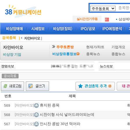
아크로
.
실시간 인기주동
삼성메
.
아하
.
아크로
.
삼성메
.
검색종목
|
자안바이오
|
아하
.
주주토론방
현재가/차트
기업개요
자안바이오
비상장유통정보
종목뉴스
종합뉴스
비상장 기업
[08/06]
"드론 잡는 드론" 니어스랩, IPO 시동 "2029
번호
제목
휴지된 종목
[자안바이오]
휘
569
시찬이형 사식 넣어드려야되는데
[자안바이오]
568
안시찬 콩밥 30년 먹어라
[자안바이오]
휘
567