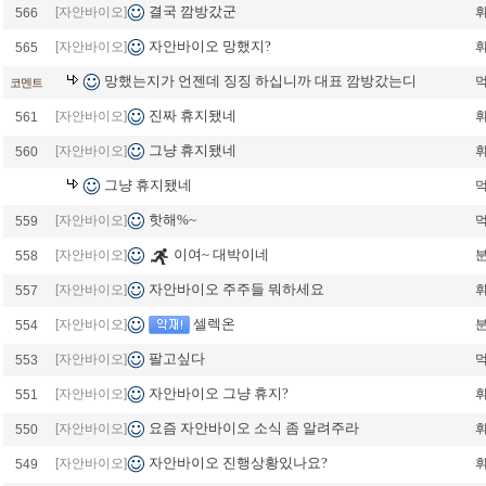
결국 깜방갔군
[자안바이오]
휘
566
자안바이오 망했지?
[자안바이오]
휘
565
망했는지가 언젠데 징징 하십니까 대표 깜방갔는디
코멘트
진짜 휴지됐네
[자안바이오]
휘
561
그냥 휴지됐네
[자안바이오]
휘
560
그냥 휴지됐네
핫해%~
[자안바이오]
559
이여~ 대박이네
[자안바이오]
558
자안바이오 주주들 뭐하세요
[자안바이오]
휘
557
셀렉온
[자안바이오]
554
팔고싶다
[자안바이오]
553
자안바이오 그냥 휴지?
[자안바이오]
휘
551
요즘 자안바이오 소식 좀 알려주라
[자안바이오]
휘
550
자안바이오 진행상황있나요?
[자안바이오]
휘
549