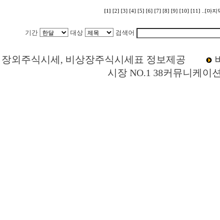
[1]
[2]
[3]
[4]
[5]
[6]
[7]
[8]
[9]
[10]
[11]
..[마지
기간
대상
검색어
Loading Time [ 0 Sec ] CI38340 | p
장외주식시세, 비상장주식시세표 정보제공
시장 NO.1 38커뮤니케이
무궁화인포메이션테크놀로지(구.유씨아이) 주주토론방,무궁화인포메이션테크놀로지
션테크놀로지(구.유씨아이) 현재가,무궁화인포메이션테크놀로지(구.유씨아이) 주
이) 관련뉴스,무궁화인포메이션테크놀로지(구.유씨아이) 주식,무궁화인포메이션테크
포메이션테크놀로지(구.유씨아이) 실적,무궁화인포메이션테크놀로지(구.유씨아이
(구.유씨아이) 매출,무궁화인포메이션테크놀로지(구.유씨아이) 상장,장외시장,비상
동호회,주주게시판,공모,소액공모,시황,시세정보,주식차트,주가,시세,소액주주모임,
장,KONEX,KOSCOM,팍스넷,KOSDAQ,KOSPI,장외주식사이트,소액주주모임,
목,대영테크,디지털텍,쓰리원,리젠,유씨아이,M