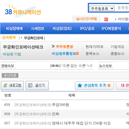
아크로
.
실시간 인기주동
아이엠
.
루켄테
.
아크로
.
아이엠
.
검색종목
|
무궁화인포메
|
루켄테
.
주주토론방
현재가/차트
기업개요
무궁화인포메이션테크
비상장유통정보
종목뉴스
종합뉴스
비상장 기업
[08/06]
"드론 잡는 드론" 니어스랩, IPO 시동 "2029
번호
제목
주당500원
459
[무궁화인포메이션테크]
진짜
458
[무궁화인포메이션테크]
정매시 대주주 매집 단가 250원 이요
457
[무궁화인포메이션테크]