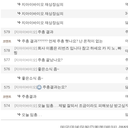
지아이바이오 재상장심의
지아이바이오 재상장심의
3
지아이바이오 재상장심의
주총 결과
579
[지아이바이오]
주총 결과?????? 언제 주총 햇나요? 난 온적이 없는
코멘트
회사 이름은 리번즈 입니다 참고 하세요 카 지 노 , 빠
[지아이바이오]
578
c
찡
주총 끝났나요?
주
577
[지아이바이오]
좋은소식 좀~
576
[지아이바이오]
좋은소식 좀~
주총결과는요?
[지아이바이오]
575
주총결과
코멘트
오늘 임총. . . 제발 잘되서 조금이라도 피해보상 받고싶
574
[지아이바이오]
오늘 임총. . .
[1]
[2]
[3]
[4]
[5]
[6]
[7]
[8]
[9]
[10]
[11]
..[마지