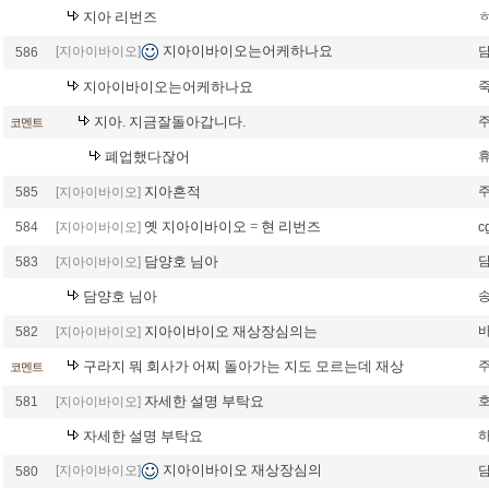
지아 리번즈
지아이바이오는어케하나요
[지아이바이오]
586
지아이바이오는어케하나요
지아. 지금잘돌아갑니다.
코멘트
폐업했다잖어
지아흔적
585
[지아이바이오]
옛 지아이바이오 = 현 리번즈
584
[지아이바이오]
c
담양호 님아
583
[지아이바이오]
담양호 님아
지아이바이오 재상장심의는
582
[지아이바이오]
구라지 뭐 회사가 어찌 돌아가는 지도 모르는데 재상
코멘트
자세한 설명 부탁요
581
[지아이바이오]
자세한 설명 부탁요
지아이바이오 재상장심의
[지아이바이오]
580