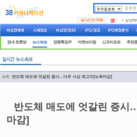
아크로
.
실시간 인기주동
삼성메
.
아하
.
아크로
.
삼성메
.
장내 토론방
뉴스속보
장중특징주
마켓브리핑
신규리포트
추천
아하
.
반도체 매도에 엇갈린 증시…다우 사상 최고치[뉴욕마감]
제목 :
반도체 매도에 엇갈린 증시
마감]