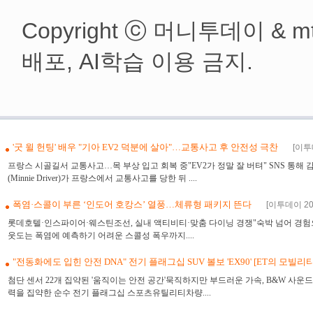
Copyright ⓒ 머니투데이 & mt
배포, AI학습 이용 금지.
반도체 매도에 엇갈린 증시…다우 사
'굿 윌 헌팅' 배우 "기아 EV2 덕분에 살아"…교통사고 후 안전성 극찬
[이투
프랑스 시골길서 교통사고…목 부상 입고 회복 중"EV2가 정말 잘 버텨" SNS 통해 
(Minnie Driver)가 프랑스에서 교통사고를 당한 뒤 ....
폭염·스콜이 부른 ‘인도어 호캉스’ 열풍…체류형 패키지 뜬다
[이투데이 202
롯데호텔·인스파이어·웨스틴조선, 실내 액티비티·맞춤 다이닝 경쟁"숙박 넘어 경험으로
웃도는 폭염에 예측하기 어려운 스콜성 폭우까지....
"전동화에도 입힌 안전 DNA" 전기 플래그십 SUV 볼보 'EX90' [ET의 모빌리
첨단 센서 22개 집약된 '움직이는 안전 공간'묵직하지만 부드러운 가속, B&W 사운
력을 집약한 순수 전기 플래그십 스포츠유틸리티차량....