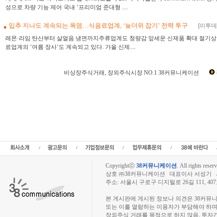
성으로 차량 기능 제어 국내 ‘프리미엄 준대형 ....
입추 지나도 계속되는 폭염…식음료업계, ‘늦더위 잡기’ 전력 투구
[이투데이
레몬·라임 탄산부터 살얼음 냉면까지주류업계도 청량감 앞세운 신제품 확대 절기상
료업계의 ‘여름 장사’도 계속되고 있다. 가을 신제....
비상장주식거래, 장외주식시장 NO.1 38커뮤니케이션
장외시장,비상장시장,장외주식,비상장주식,소액주주,주주동호회,주주게시판,공모,소
정보,프리보드,장외시장,프리보드시장,장외주식,프리보드주식,소액주주,주주동호회,주
종목분석,선물옵션,해외증시,주식시세 등 증권정보,증권정보사이트,증권시세,선물옵션
트,시황전략,주식투자,증권 전문 포털사이트,재테크,부동산,창업,카페,주식칼럼,증
일정,소액주주,커뮤니티,매매,주식거래,온라인증권,종목추전 주식,펀드,증시전망,투
닥,거래소,코넥스,제3주식시장,주가지수,미국증시,일본증시,아시아증시,KOS
Copyrightⓒ
38커뮤니케이션
.
All rights reserv
상호 ㈜38커뮤니케이션 대표이사 서성기 사업자
주소: 서울시 구로구 디지털로 26길 111, 40
장외주식시장, 장외주식 시세표, 장외주식매매
본 게시판에 게시된 정보나 의견은 38커뮤
또는 이를 열람하는 이용자가 부담해야 하
장외주식 거래를 목적으로 하지 않음. 투자