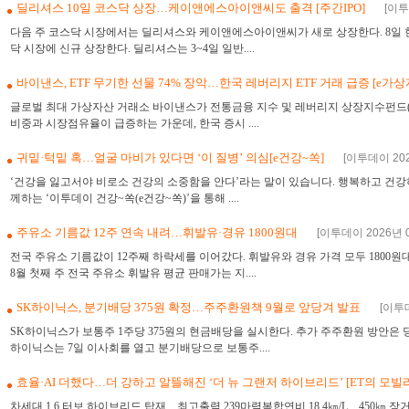
딜리셔스 10일 코스닥 상장…케이앤에스아이앤씨도 출격 [주간IPO]
[이투
다음 주 코스닥 시장에서는 딜리셔스와 케이앤에스아이앤씨가 새로 상장한다. 8일 
닥 시장에 신규 상장한다. 딜리셔스는 3~4일 일반....
바이낸스, ETF 무기한 선물 74% 장악…한국 레버리지 ETF 거래 급증 [e가
글로벌 최대 가상자산 거래소 바이낸스가 전통금융 지수 및 레버리지 상장지수펀드(E
비중과 시장점유율이 급증하는 가운데, 한국 증시 ....
귀밑·턱밑 혹…얼굴 마비가 있다면 ‘이 질병’ 의심[e건강~쏙]
[이투데이 202
‘건강을 잃고서야 비로소 건강의 소중함을 안다’라는 말이 있습니다. 행복하고 건강
께하는 ‘이투데이 건강~쏙(e건강~쏙)’을 통해 ....
주유소 기름값 12주 연속 내려…휘발유·경유 1800원대
[이투데이 2026년 0
전국 주유소 기름값이 12주째 하락세를 이어갔다. 휘발유와 경유 가격 모두 180
8월 첫째 주 전국 주유소 휘발유 평균 판매가는 지....
SK하이닉스, 분기배당 375원 확정…주주환원책 9월로 앞당겨 발표
[이투데
SK하이닉스가 보통주 1주당 375원의 현금배당을 실시한다. 추가 주주환원 방안은 당
하이닉스는 7일 이사회를 열고 분기배당으로 보통주....
효율·AI 더했다…더 강하고 알뜰해진 ‘더 뉴 그랜저 하이브리드’ [ET의 모빌
차세대 1.6 터보 하이브리드 탑재…최고출력 239마력복합연비 18.4㎞/L…450㎞ 