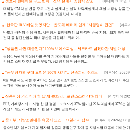
생보사 판매채널 구도 변화…전속 설계사 영향력 감소
[이투데이 2026년 08
대리점·TM 채널 반등 주도…전속 설계사는 실적 하락세설계사 채널 보장성 상품 판
로 돌아섰지만 판매채널별 표정은 엇갈렸다. 대리점....
‘한국판 IRA’ 베일 벗었지만…반도체·배터리 업계 “시행령이 관건”
[이투데
반도체·배터리 수혜 규모, 시행령서 결정배터리 셀 빠지면 반쪽 지원…업계 촉각국
전지 등 첨단산업의 국내 생산을 지원하기 위해 이....
"상품권 사면 대출된다" 100% 보이스피싱…체크카드 넘겼다간 처벌 대상
금융감독원이 저신용자를 속여 계좌와 체크카드를 편취한 뒤 피해금을 대형마트 키
인하고 소비자 주의를 당부했다. 9일 금감원은 상품권....
“공무원 대리구매 요청은 100% 사기”…신종피싱 주의보
[이투데이 2026년 
6월 30일 제도 시행 후 4935건 신고·임시조치로맨스스캠·노쇼사기·팀미션사기 주요
공기관 직원을 사칭해 물품 대리구매를 요구하....
신종피싱 의심계좌 한 달 새 4935건…로맨스스캠 41% 최다
[이투데이 2026
FIU, 거래정지제도 시행 한 달 점검…노쇼사기 37%·팀미션 22% 의심계좌 375
래정지 제도가 시행된 지 한 달여 만에 금융회사가 ....
중기부, 지방소멸대응 유공자 모집…31일까지 접수
[이투데이 2026년 08월 
중소벤처기업부가 지역 일자리 창출과 생활인구 확대 등 지방소멸 대응에 기여한 개인