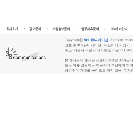
정보,프리보드,장외시장,프리보드시장,장외주식,프리보드주식,소액주주,주주동호회,주
종목분석,선물옵션,해외증시,주식시세 등 증권정보,증권정보사이트,증권시세,선물옵션
트,시황전략,주식투자,증권 전문 포털사이트,재테크,부동산,창업,카페,주식칼럼,증
일정,소액주주,커뮤니티,매매,주식거래,온라인증권,종목추전 주식,펀드,증시전망,투
닥,거래소,코넥스,제3주식시장,주가지수,미국증시,일본증시,아시아증시,KOS
Copyrightⓒ
38커뮤니케이션
.
All rights reserv
상호 ㈜38커뮤니케이션 대표이사 서성기 사업자
주소: 서울시 구로구 디지털로 26길 111, 40
장외주식시장, 장외주식 시세표, 장외주식매매
본 게시판에 게시된 정보나 의견은 38커뮤
또는 이를 열람하는 이용자가 부담해야 하
장외주식 거래를 목적으로 하지 않음. 투자