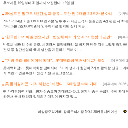
후보자를 10일부터 31일까지 모집한다고 9일 밝....
SK실트론 팔고도 8년간 성과 공유…두산 인수대금 2.3조가 끝 아냐
[이투데
2027~2034년 기준 EBITDA 초과분 일부 추가 지급고객사 품질인증 4건 완료 시 
70.61%를 2조3000억원에 인수하기로 했지만 실제 지급....
‘한국판 IRA’ 베일 벗었지만…반도체·배터리 업계 “시행령이 관건”
[이투데
반도체·배터리 수혜 규모, 시행령서 결정배터리 셀 빠지면 반쪽 지원…업계 촉각국
전지 등 첨단산업의 국내 생산을 지원하기 위해 이....
“지방 특화 크리에이터 확대”…롯데백화점 앰배서더 2기 모집
[이투데이 20
롯데백화점이 ‘롯데백화점 앰배서더’ 2기의 성과에 힘입어 2기로 활약할 신규 크리
계 최초의 인플루언서 성장 지원 프로그램으로,....
美 폴리실리콘 ‘가격 하한선’ 세웠다…K태양광 수혜 기대
[이투데이 2026년 
中 가격경쟁력 약화…판가 상승효과 기대한화·OCI, 현지 비중국 공급망 수혜 확대
하면서 국내 태양광 업계의 기대감이 커지고 있....
비상장주식거래, 장외주식시장 NO.1 38커뮤니케이션
장외시장,비상장시장,장외주식,비상장주식,소액주주,주주동호회,주주게시판,공모,소