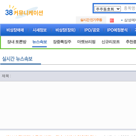
아크로
.
실시간 인기주동
삼성메
.
아하
.
아크로
.
삼성메
.
장내 토론방
뉴스속보
장중특징주
마켓브리핑
신규리포트
추천
아하
.
제목 :