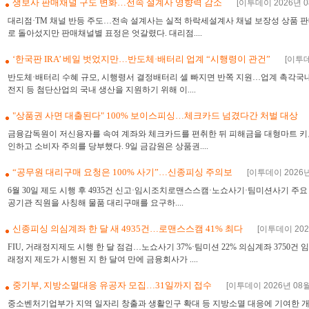
생보사 판매채널 구도 변화…전속 설계사 영향력 감소
[이투데이 2026년 08
대리점·TM 채널 반등 주도…전속 설계사는 실적 하락세설계사 채널 보장성 상품 판
로 돌아섰지만 판매채널별 표정은 엇갈렸다. 대리점....
‘한국판 IRA’ 베일 벗었지만…반도체·배터리 업계 “시행령이 관건”
[이투데
반도체·배터리 수혜 규모, 시행령서 결정배터리 셀 빠지면 반쪽 지원…업계 촉각국
전지 등 첨단산업의 국내 생산을 지원하기 위해 이....
"상품권 사면 대출된다" 100% 보이스피싱…체크카드 넘겼다간 처벌 대상
금융감독원이 저신용자를 속여 계좌와 체크카드를 편취한 뒤 피해금을 대형마트 키
인하고 소비자 주의를 당부했다. 9일 금감원은 상품권....
“공무원 대리구매 요청은 100% 사기”…신종피싱 주의보
[이투데이 2026년 
6월 30일 제도 시행 후 4935건 신고·임시조치로맨스스캠·노쇼사기·팀미션사기 주요
공기관 직원을 사칭해 물품 대리구매를 요구하....
신종피싱 의심계좌 한 달 새 4935건…로맨스스캠 41% 최다
[이투데이 2026
FIU, 거래정지제도 시행 한 달 점검…노쇼사기 37%·팀미션 22% 의심계좌 375
래정지 제도가 시행된 지 한 달여 만에 금융회사가 ....
중기부, 지방소멸대응 유공자 모집…31일까지 접수
[이투데이 2026년 08월 
중소벤처기업부가 지역 일자리 창출과 생활인구 확대 등 지방소멸 대응에 기여한 개인