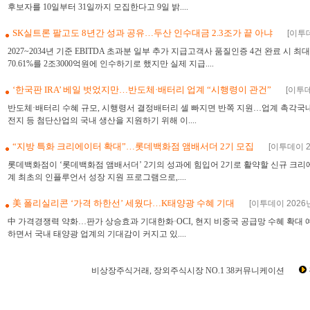
후보자를 10일부터 31일까지 모집한다고 9일 밝....
SK실트론 팔고도 8년간 성과 공유…두산 인수대금 2.3조가 끝 아냐
[이투데
2027~2034년 기준 EBITDA 초과분 일부 추가 지급고객사 품질인증 4건 완료 시 
70.61%를 2조3000억원에 인수하기로 했지만 실제 지급....
‘한국판 IRA’ 베일 벗었지만…반도체·배터리 업계 “시행령이 관건”
[이투데
반도체·배터리 수혜 규모, 시행령서 결정배터리 셀 빠지면 반쪽 지원…업계 촉각국
전지 등 첨단산업의 국내 생산을 지원하기 위해 이....
“지방 특화 크리에이터 확대”…롯데백화점 앰배서더 2기 모집
[이투데이 20
롯데백화점이 ‘롯데백화점 앰배서더’ 2기의 성과에 힘입어 2기로 활약할 신규 크리
계 최초의 인플루언서 성장 지원 프로그램으로,....
美 폴리실리콘 ‘가격 하한선’ 세웠다…K태양광 수혜 기대
[이투데이 2026년 
中 가격경쟁력 약화…판가 상승효과 기대한화·OCI, 현지 비중국 공급망 수혜 확대
하면서 국내 태양광 업계의 기대감이 커지고 있....
비상장주식거래, 장외주식시장 NO.1 38커뮤니케이션
장외시장,비상장시장,장외주식,비상장주식,소액주주,주주동호회,주주게시판,공모,소