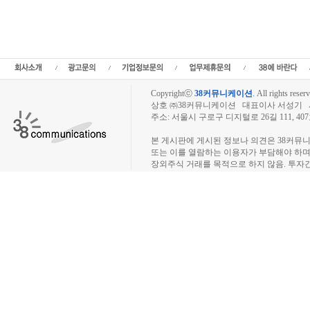
정보,프리보드,장외시장,프리보드시장,장외주식,프리보드주식,소액주주,주주동호회,주
종목분석,선물옵션,해외증시,주식시세 등 증권정보,증권정보사이트,증권시세,선물옵션
트,시황전략,주식투자,증권 전문 포털사이트,재테크,부동산,창업,카페,주식칼럼,증
일정,소액주주,커뮤니티,매매,주식거래,온라인증권,종목추전 주식,펀드,증시전망,투
닥,거래소,코넥스,제3주식시장,주가지수,미국증시,일본증시,아시아증시,KOS
Copyrightⓒ
38커뮤니케이션
.
All rights reserv
상호 ㈜38커뮤니케이션 대표이사 서성기 사업자
주소: 서울시 구로구 디지털로 26길 111, 40
장외주식시장, 장외주식 시세표, 장외주식매매
본 게시판에 게시된 정보나 의견은 38커뮤
또는 이를 열람하는 이용자가 부담해야 하
장외주식 거래를 목적으로 하지 않음. 투자