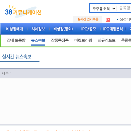
아크로
.
실시간 인기주동
삼성메
.
아하
.
아크로
.
삼성메
.
장내 토론방
뉴스속보
장중특징주
마켓브리핑
신규리포트
추천
아하
.
제목 :