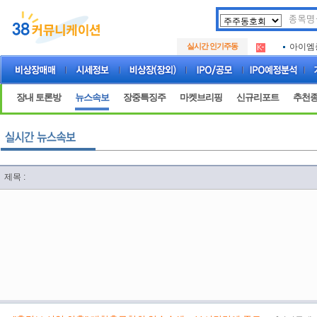
아크로
.
실시간 인기주동
아이엠
.
루켄테
.
아크로
.
아이엠
.
장내 토론방
뉴스속보
장중특징주
마켓브리핑
신규리포트
추천
루켄테
.
제목 :