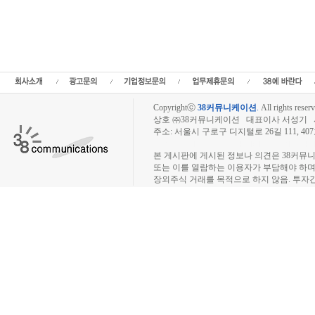
장외시장,비상장시장,장외주식,비상장주식,소액주주,주주동호회,주주게시판,공모,소
정보,프리보드,장외시장,프리보드시장,장외주식,프리보드주식,소액주주,주주동호회,주
종목분석,선물옵션,해외증시,주식시세 등 증권정보,증권정보사이트,증권시세,선물옵션
트,시황전략,주식투자,증권 전문 포털사이트,재테크,부동산,창업,카페,주식칼럼,증
일정,소액주주,커뮤니티,매매,주식거래,온라인증권,종목추전 주식,펀드,증시전망,투
닥,거래소,코넥스,제3주식시장,주가지수,미국증시,일본증시,아시아증시,KOS
Copyrightⓒ
38커뮤니케이션
.
All rights reserv
상호 ㈜38커뮤니케이션 대표이사 서성기 사업자
주소: 서울시 구로구 디지털로 26길 111, 40
장외주식시장, 장외주식 시세표, 장외주식매매
본 게시판에 게시된 정보나 의견은 38커뮤
또는 이를 열람하는 이용자가 부담해야 하
장외주식 거래를 목적으로 하지 않음. 투자