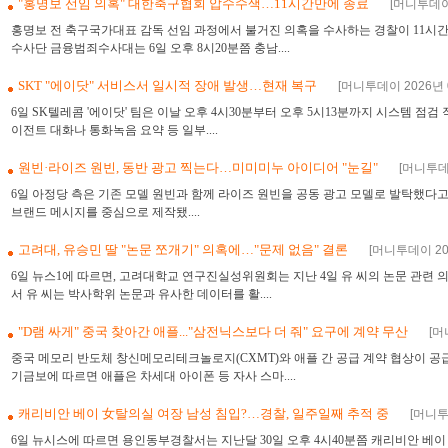
"홍명보 선임 의혹" 대한축구협회 압수수색…11시간만에 종료
[머니투데이 
홍명보 전 축구국가대표 감독 선임 과정에서 불거진 의혹을 수사하는 경찰이 11시
수사단 금융범죄수사대는 6일 오후 8시20분쯤 충남....
SKT "에이닷" 서비스서 일시적 장애 발생…현재 복구
[머니투데이 2026년 0
6일 SK텔레콤 '에이닷' 팀은 이날 오후 4시30분부터 오후 5시13분까지 시스템 점
이전트 대화나 통화녹음 요약 등 일부....
원빈·라이즈 원빈, 동반 광고 찍는다…미미미누 아이디어 "눈길"
[머니투데이
6일 아정당 측은 기존 모델 원빈과 함께 라이즈 원빈을 공동 광고 모델로 발탁했다고
브랜드 메시지를 중심으로 제작됐....
고려대, 유승민 딸 "논문 쪼개기" 의혹에…"문제 없음" 결론
[머니투데이 202
6일 뉴스1에 따르면, 고려대학교 연구진실성위원회는 지난 4일 유 씨의 논문 관련 
서 유 씨는 박사학위 논문과 유사한 데이터를 활....
"D램 싸게" 중국 찾아간 애플..."삼전닉스보다 더 줘" 요구에 계약 무산
[머
중국 메모리 반도체 창신메모리테크놀로지(CXMT)와 애플 간 공급 계약 협상이 공급
기금보에 따르면 애플은 차세대 아이폰 등 자사 스마....
캐리비안 베이 女탈의실 여장 남성 침입?…경찰, 일주일째 추적 중
[머니투데
6일 뉴시스에 따르면 용인동부경찰서는 지난달 30일 오후 4시40분쯤 캐리비안 베