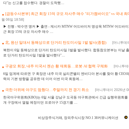
다"는 신고를 접수했다. 경찰이 도착했....
[급등수사본부] 최근 회장 15억 규모 자사주 매수 "리가켐바이오" vs 국내 최
월 06일 18:58]
▶ 진행 - 박수연 앵커 ▶ 출연 - 제시카 MTNW 어드바이저 명성욱 MTNW 어드바이저 
근 회장 15억 규모 자사주 매수 ....
北, 원산 일대서 동해상으로 단거리 탄도미사일 1발 발사(종합)
[머니투데이 
북한이 6일 동해상으로 단거리 탄도미사일 1발을 발사했다. 합동참모본부는 이날 출
로 단거리 탄도미사일 1발을 발사했다"....
구광모 회장, 내주 미국서 젠슨 황 재회동…로봇·AI 협력 구체화
[머니투데이 
6일 업계에 따르면 구 회장은 내주 미국 실리콘밸리 엔비디아 본사를 찾아 황 CEO와
력의 기본 방향을 공유한 데 이어 이번 미국 회동에....
극한 더위에 야구도 멈췄다…주말까지 전 경기 취소
[머니투데이 2026년 08
한국야구위원회(KBO)는 6일 서울 강남구 도곡동 야구회관에서 긴급 실행위원회를 열
개 구장에서 열릴 예정이던 프로야구 15경기를 ....
비상장주식거래, 장외주식시장 NO.1 38커뮤니케이션