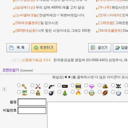
[삼성메디슨]
우리 삼메 4000억 매출 고지 달성
[두나무]
해킹사건과 
[노바셀테크놀]
안녕하세요~! 워렌버핏입니다.
[인제니아테라]
인
[SK에코플랜트]
일 없으시죠
[그래핀랩]
그래핀랩
[HD현대삼호]
너무 힘든 시장이네요.그래도 HD현
[SK에코플랜트]
Da
(광고)
신용평가등급 AAA
한국증권금융 영업부 (02-6908-8403) 상장주식
화살표(◀ ▶)를 클릭하시면 더 많은 아이콘이 표
필명
비밀번호