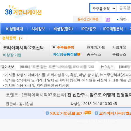
아크로
.
삼성메
.
실시간 인기주동
아하
.
아크로
.
삼성메
.
아하
.
검색종목
|
|
주주토론방
현재가/차트
기업개요
코리아퍼시픽07호선박
비상장유통정보
종목뉴스
종합뉴스
비상장 기업
[08/06]
"드론 잡는 드론" 니어스랩, IPO 시동 "2029년 방공망 체계 편입"
[08/07]
"
[
·
게시물 작성시 매매게시물, 허위사실유포, 욕설, 비방, 광고성, 뉴스무단복제(기타저작
·
당사는 장외매매 및 거래에 일체 관여하지 않으며 38직원을 사칭해 거래를 하는 경
·
게시판 이용 안내 및 저작권관련 공지사항
코멘트 :
[코리아퍼시픽07호선박]
전 십만주 .. 앞으로 어떻게 진행될까
글쓴이 : 김기환님
작성일 : 2013-04-10 13:03:45
NICE 기업정보 보기
코리아퍼시픽07호
Loading Time [ Sec ] CI099210