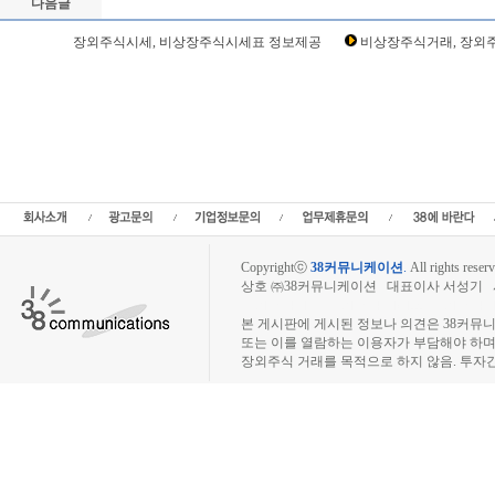
다음글
Loading Time [ Sec ] CI099210
장외주식시세, 비상장주식시세표 정보제공
비상장주식거래, 장외주
코리아퍼시픽07호선박투자회사(코리아07호) 주주토론방,코리아퍼시픽07호선박투
픽07호선박투자회사(코리아07호) 현재가,코리아퍼시픽07호선박투자회사(코리아0
(코리아07호) 관련뉴스,코리아퍼시픽07호선박투자회사(코리아07호) 주식,코리아
가치,코리아퍼시픽07호선박투자회사(코리아07호) 실적,코리아퍼시픽07호선박투자
픽07호선박투자회사(코리아07호) 매출,코리아퍼시픽07호선박투자회사(코리아07호
장외주식,비상장주식,소액주주,주주동호회,주주게시판,공모,소액공모,장외시황,비
래,시세정보,소액주주모임,프리보드,3시장,코스콤,코넥스,제주식3시장,KONEX,KOSC
사이트,소액주주모임,비상장주식거래사이트,상장폐지 주
Copyrightⓒ
38커뮤니케이션
.
All rights reserv
상호 ㈜38커뮤니케이션 대표이사 서성기 사업자
장외주식시장, 장외주식 시세표, 장외주식매매
본 게시판에 게시된 정보나 의견은 38커뮤
또는 이를 열람하는 이용자가 부담해야 하
장외주식 거래를 목적으로 하지 않음. 투자