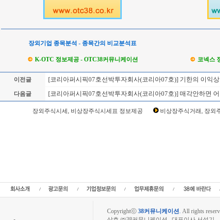
장외기업 종목분석 - 종목간의 비교분석표
K-OTC 정보제공 - OTC38커뮤니케이션
코넥스 
[코리아퍼시픽07호선박투자회사(코리아07호)] 기한의 이익
이전글
[코리아퍼시픽07호선박투자회사(코리아07호)] 매각안하면 
다음글
Loading Time [ Sec ] CI099210
장외주식시세, 비상장주식시세표 정보제공
비상장주식거래, 장외주
코리아퍼시픽07호선박투자회사(코리아07호) 주주토론방,코리아퍼시픽07호선박투
픽07호선박투자회사(코리아07호) 현재가,코리아퍼시픽07호선박투자회사(코리아0
(코리아07호) 관련뉴스,코리아퍼시픽07호선박투자회사(코리아07호) 주식,코리아
가치,코리아퍼시픽07호선박투자회사(코리아07호) 실적,코리아퍼시픽07호선박투자
픽07호선박투자회사(코리아07호) 매출,코리아퍼시픽07호선박투자회사(코리아07호
장외주식,비상장주식,소액주주,주주동호회,주주게시판,공모,소액공모,장외시황,비
래,시세정보,소액주주모임,프리보드,3시장,코스콤,코넥스,제주식3시장,KONEX,KOSC
사이트,소액주주모임,비상장주식거래사이트,상장폐지 주
Copyrightⓒ
38커뮤니케이션
.
All rights reserv
상호 ㈜38커뮤니케이션 대표이사 서성기 사업자