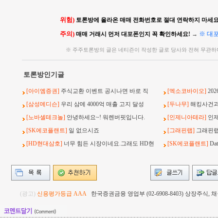
위험)
토론방에 올라온 매매 전화번호로 절대 연락하지 마세요!
주의)
※ 대
매매 거래시 먼저 대포폰인지 꼭 확인하세요!
→
※ 주주토론방의 글은 네티즌이 작성한 글로 당사와 전혀 무관하
토론방인기글
[아이엠증권]
주식교환 이벤트 공시나면 바로 직
[엑소코바이오]
20
[삼성메디슨]
우리 삼메 4000억 매출 고지 달성
[두나무]
해킹사건과 
[노바셀테크놀]
안녕하세요~! 워렌버핏입니다.
[인제니아테라]
인
[SK에코플랜트]
일 없으시죠
[그래핀랩]
그래핀랩
[HD현대삼호]
너무 힘든 시장이네요.그래도 HD현
[SK에코플랜트]
Da
(광고)
신용평가등급 AAA
한국증권금융 영업부 (02-6908-8403) 상장주식