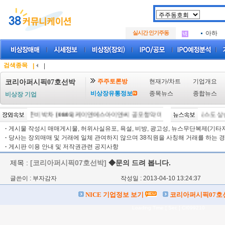
아크로
.
삼성메
.
실시간 인기주동
아하
.
아크로
.
삼성메
.
아하
.
검색종목
|
|
주주토론방
현재가/차트
기업개요
코리아퍼시픽07호선박
비상장유통정보
종목뉴스
종합뉴스
비상장 기업
0.6% 하락 마감
 허가 임상 준비 박차
[08:57]
[08/05]
코스피, 외인·기관 저가 매수에 6400선 터치… 삼전닉스도 상
케이앤에스아이앤씨 공모청약 마감날 청약경쟁률
[08/05]
·
게시물 작성시 매매게시물, 허위사실유포, 욕설, 비방, 광고성, 뉴스무단복제(기타저작
·
당사는 장외매매 및 거래에 일체 관여하지 않으며 38직원을 사칭해 거래를 하는 경
·
게시판 이용 안내 및 저작권관련 공지사항
제목 :
[코리아퍼시픽07호선박]
◆문의 드려 봅니다.
글쓴이 : 부자감자
작성일 : 2013-04-10 13:24:37
NICE 기업정보 보기
코리아퍼시픽07호
Loading Time [ Sec ] CI099210