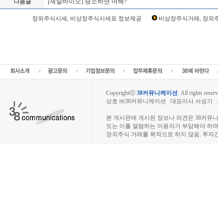
[제일바이오] 승소하면 머해?
다음글
Loading Time [ Sec ] CI52670
장외주식시세, 비상장주식시세표 정보제공
비상장주식거래, 장외주
제일바이오 주주토론방,제일바이오 기업개요,제일바이오 현재가,제일바이오 주가,
바이오 기업가치,제일바이오 실적,제일바이오 주당순이익,제일바이오 매출,제일바이
상장주식,소액주주,주주동호회,주주게시판,공모,소액공모,장외시황,비상장주식시세
소액주주모임,프리보드,3시장,코스콤,코넥스,제주식3시장,KONEX,KOSCOM,팍스넷,
주모임,비상장주식거래사이트,상장폐지 주식,퇴
Copyrightⓒ
38커뮤니케이션
.
All rights reserv
상호 ㈜38커뮤니케이션 대표이사 서성기 사업자
장외주식시장, 장외주식 시세표, 장외주식매매
본 게시판에 게시된 정보나 의견은 38커뮤
또는 이를 열람하는 이용자가 부담해야 하
장외주식 거래를 목적으로 하지 않음. 투자