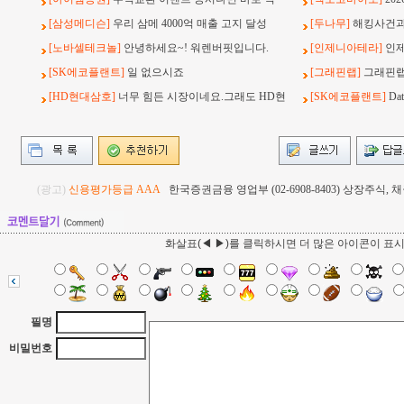
[삼성메디슨]
우리 삼메 4000억 매출 고지 달성
[두나무]
해킹사건과 
[노바셀테크놀]
안녕하세요~! 워렌버핏입니다.
[인제니아테라]
인
[SK에코플랜트]
일 없으시죠
[그래핀랩]
그래핀랩
[HD현대삼호]
너무 힘든 시장이네요.그래도 HD현
[SK에코플랜트]
Da
(광고)
신용평가등급 AAA
한국증권금융 영업부 (02-6908-8403) 상장주식
화살표(◀ ▶)를 클릭하시면 더 많은 아이콘이 표
필명
비밀번호