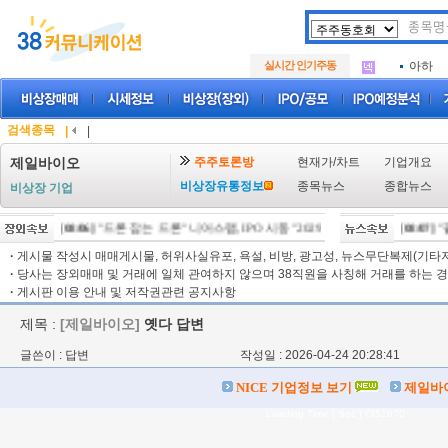
아크로
.
삼성메
.
실시간 인기주동
아하
.
아크로
.
삼성메
.
아하
.
검색종목
|
|
주주토론방
현재가/차트
기업개요
제일바이오
비상장유통정보
종목뉴스
종합뉴스
비상장 기업
[08/06]
"드론 잡는 드론" 니어스랩, IPO 시동 "2029년 방공망 체계 편입"
[08/07]
"팔
[08
·
게시물 작성시 매매게시물, 허위사실유포, 욕설, 비방, 광고성, 뉴스무단복제(기타저작
·
당사는 장외매매 및 거래에 일체 관여하지 않으며 38직원을 사칭해 거래를 하는 경
·
게시판 이용 안내 및 저작권관련 공지사항
제목 :
[제일바이오]
옛다 답변
글쓴이 : 답변
작성일 : 2026-04-24 20:28:41
NICE 기업정보 보기
제일바
Loading Time [ Sec ] CI52670