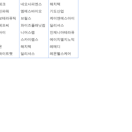
테크
네오사피엔스
해치텍
틴파워
엠에스바이오
기도산업
보테라퓨틱
브릴스
케이앤에스아이
에프씨
와이즈플래닛컴
딜리셔스
아이
니어스랩
인제니아테라퓨
스카이랩스
에이치엘지노믹
온
해치텍
레메디
화이트햇
딜리셔스
레몬헬스케어