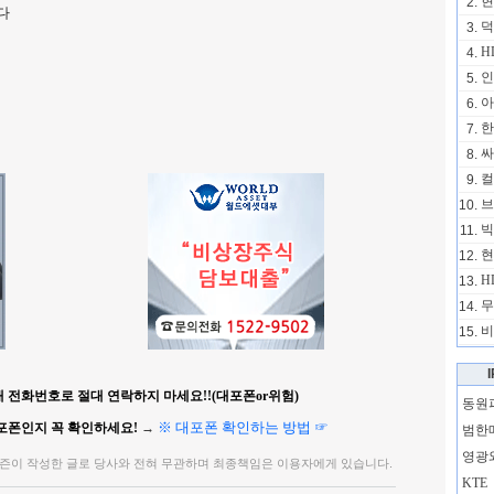
현
2.
다
덕
3.
H
4.
인
5.
아
6.
한
7.
싸
8.
컬
9.
브
10.
빅
11.
현
12.
H
13.
무
14.
비
15.
 전화번호로 절대 연락하지 마세요!!(대포폰or위험)
동원
※ 대포폰 확인하는 방법 ☞
포폰인지 꼭 확인하세요!
→
범한
영광
즌이 작성한 글로 당사와 전혀 무관하며 최종책임은 이용자에게 있습니다.
KTE