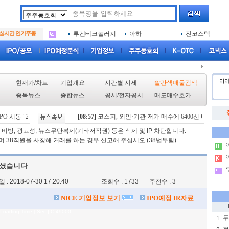
아크로스
두나무
한국증권금융
.
아이엠증권
삼성메디슨
SK에코플랜트
.
실시간 인기주동
루켄테크놀러지
아하
진코스텍
.
아크로스
두나무
한국증권금융
.
아이엠증권
삼성메디슨
SK에코플랜트
.
루켄테크놀러지
아하
진코스텍
.
아
현재가/차트
기업개요
시간별 시세
빨간색매물검색
종목뉴스
종합뉴스
공시
/
전자공시
매도매수호가
O 시동 "2029년 방공망 체계 편입"
[08:57]
코스피, 외인·기관 저가 매수에 6400선 터치… 삼
[08/06]
스카이랩스, "카트 비피 프로" 미국 FDA 허
비방, 광고성, 뉴스무단복제(기타저작권) 등은 삭제 및 IP 차단합니다.
 38직원을 사칭해 거래를 하는 경우 신고해 주십시오.(38법무팀)
.
.
으셨습니다
.
: 2018-07-30 17:20:40
조회수 : 1733 추천수 : 3
NICE 기업정보 보기
IPO예정 IR자료
Loading Time [ Sec ] CI49000
두
1.