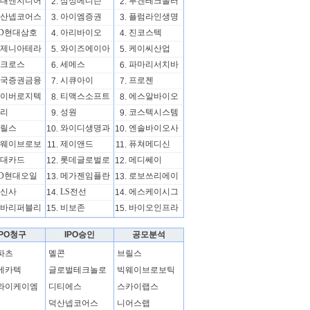
대엔지니어
삼성메디슨
루켄테크놀러
2.
2.
산넵코어스
아이엠증권
플럼라인생명
3.
3.
D현대삼호
아리바이오
진코스텍
4.
4.
제니아테라
와이즈에이아
케이씨산업
5.
5.
크로스
세메스
파마리서치바
6.
6.
국증권금융
시큐아이
프로젠
7.
7.
이버로지텍
티맥스소프트
에스알바이오
8.
8.
리
성원
코스텍시스템
9.
9.
릴스
와이디생명과
엔솔바이오사
10.
10.
웨이브로보
제이앤드
퓨쳐메디신
11.
11.
대카드
롯데글로벌로
메디쎄이
12.
12.
D현대오일
메가젠임플란
로보쓰리에이
13.
13.
신사
LS전선
에스케이시그
14.
14.
바리퍼블리
비보존
바이오인프라
15.
15.
IPO청구
IPO승인
공모분석
파츠
멜콘
브릴스
메카텍
글로벌테크놀로
빅웨이브로보틱
와이케이엠
디티에스
스카이랩스
덕산넵코어스
니어스랩