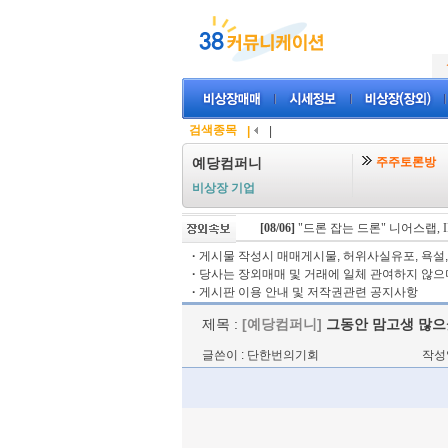
검색종목
|
|
주주토론방
예당컴퍼니
비상장 기업
[08/06]
"드론 잡는 드론" 니어스랩, IP
·
게시물 작성시 매매게시물, 허위사실유포, 욕설, 
·
당사는 장외매매 및 거래에 일체 관여하지 않으며
·
게시판 이용 안내 및 저작권관련 공지사항
제목 :
[예당컴퍼니]
그동안 맘고생 많
글쓴이 : 단한번의기회
작성일 