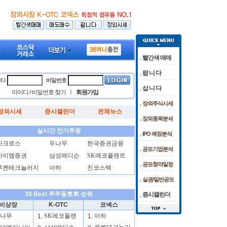
빨간색 매매
팝 니 다
이디
비밀번호
삽 니 다
아이디
비밀번호 찾기
ㅣ
회원가입
/
장외주식시세
장외시세
증시캘린더
전체뉴스
전닉스도 상승
가 임상 준비 박차
[05:53]
[08/05]
폭발음에 뛴 유가…다우 사상 최고치 후 숨고르기[뉴욕마감]
케이앤에스아이앤씨 공모청약 마감날 청약경쟁률
[08/05]
[08/
"
장외종목분석
실시간 인기주동
IPO 예정분석
아크로스
두나무
한국증권금융
공모기업분석
아이엠증권
삼성메디슨
SK에코플랜트
공모청약일정
루켄테크놀러지
아하
진코스텍
실권/일반공모
38 Best 주주동호회 순위
증시캘린더
비상장
K-OTC
코넥스
나무
SK에코플랜
아하
1.
1.