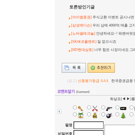
토론방인기글
[아이엠증권]
주식교환 이벤트 공시나면 
[삼성메디슨]
우리 삼메 4000억 매출 고
[노바셀테크놀]
안녕하세요~! 워렌버핏
[SK에코플랜트]
일 없으시죠
[HD현대삼호]
너무 힘든 시장이네요.그
(광고)
신용평가등급 AAA
한국증권금융 영업
화살표(◀ ▶)
필명
비밀번호