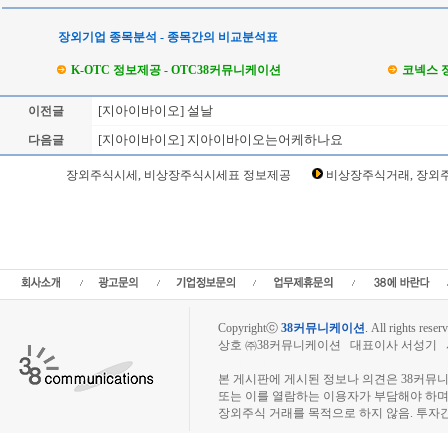
장외기업 종목분석 - 종목간의 비교분석표
K-OTC 정보제공 - OTC38커뮤니케이션
코넥스 
[지아이바이오] 설날
이전글
[지아이바이오] 지아이바이오는어케하나요
다음글
Loading Time [ Sec ] CI0213_37
장외주식시세, 비상장주식시세표 정보제공
비상장주식거래, 장외주
지아이바이오 주주토론방,지아이바이오 기업개요,지아이바이오 현재가,지아이바이오
오 주식,지아이바이오 기업가치,지아이바이오 실적,지아이바이오 주당순이익,지아이
크놀로지,넥스트코드장외시장,비상장시장,장외주식,비상장주식,소액주주,주주동호회
장주식시세,주식차트,주가,비상장주식거래,시세정보,소액주주모임,프리보드,
장,KONEX,KOSCOM,팍스넷,KOSDAQ,KOSPI,장외주식사이트,
Copyrightⓒ
38커뮤니케이션
.
All rights reserv
상호 ㈜38커뮤니케이션 대표이사 서성기 사업자
장외주식시장, 장외주식 시세표, 장외주식매매
본 게시판에 게시된 정보나 의견은 38커뮤
또는 이를 열람하는 이용자가 부담해야 하
장외주식 거래를 목적으로 하지 않음. 투자