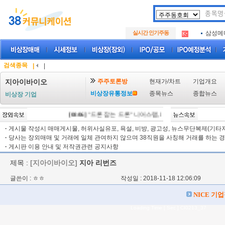
아크로
.
실시간 인기주동
삼성메
.
아하
.
아크로
.
삼성메
.
검색종목
|
|
아하
.
주주토론방
현재가/차트
기업개요
지아이바이오
비상장유통정보
종목뉴스
종합뉴스
비상장 기업
[08/06]
"드론 잡는 드론" 니어스랩, IPO 시동 "2029년 방공망
·
게시물 작성시 매매게시물, 허위사실유포, 욕설, 비방, 광고성, 뉴스무단복제(기타저작
·
당사는 장외매매 및 거래에 일체 관여하지 않으며 38직원을 사칭해 거래를 하는 경
·
게시판 이용 안내 및 저작권관련 공지사항
제목 :
[지아이바이오]
지아 리번즈
글쓴이 : ㅎㅎ
작성일 : 2018-11-18 12:06:09
NICE 기
Loading Time [ Sec ] CI0213_37