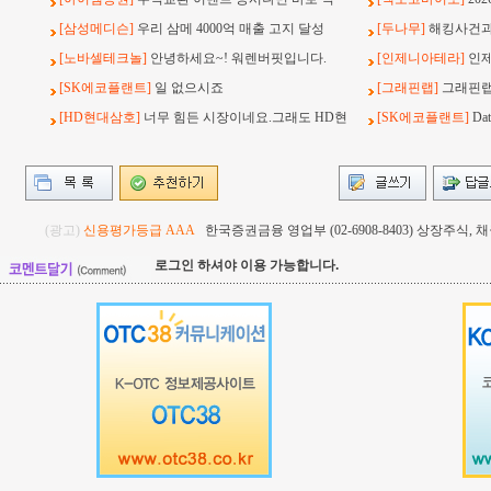
[삼성메디슨]
우리 삼메 4000억 매출 고지 달성
[두나무]
해킹사건과 
[노바셀테크놀]
안녕하세요~! 워렌버핏입니다.
[인제니아테라]
인
[SK에코플랜트]
일 없으시죠
[그래핀랩]
그래핀랩
[HD현대삼호]
너무 힘든 시장이네요.그래도 HD현
[SK에코플랜트]
Da
(광고)
신용평가등급 AAA
한국증권금융 영업부 (02-6908-8403) 상장주식
로그인 하셔야 이용 가능합니다.