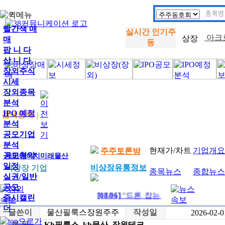
빨간색 매
실시간 인기주
아크
매
동
.
팝 니 다
삽 니 다
삼성
장외주식
.
시세
장외종목
아하
분석
.
IPO 예정
검색종목
|
분석
아크
공모기업
.
분석
현재가/차트
기업개요
주주토론방
삼성
공모청약
케이에이치미래물산
.
일정
비상장유통정보
비상장 기업
종목뉴스
종합뉴스
실권/일반
아하
공모
.
[08/06]
"드론 잡는 드론" 니어스랩, IP
증시캘린
더
글쓴이
물산필룩스장원주주
작성일
2026-02-0
제 목
Kh필룩스, kh물산, 장원테크