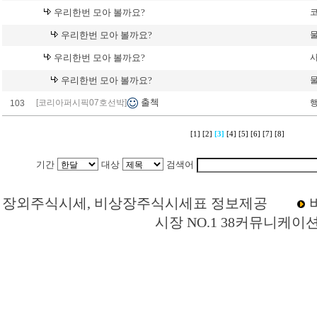
우리한번 모아 볼까요?
코
우리한번 모아 볼까요?
우리한번 모아 볼까요?
우리한번 모아 볼까요?
출첵
[코리아퍼시픽07호선박]
103
[1]
[2]
[3]
[4]
[5]
[6]
[7]
[8]
기간
대상
검색어
Loading Time [ 0 Sec ] CI099210 | p
장외주식시세, 비상장주식시세표 정보제공
시장 NO.1 38커뮤니케이
코리아퍼시픽07호선박투자회사(코리아07호) 주주토론방,코리아퍼시픽07호선박투
픽07호선박투자회사(코리아07호) 현재가,코리아퍼시픽07호선박투자회사(코리아0
(코리아07호) 관련뉴스,코리아퍼시픽07호선박투자회사(코리아07호) 주식,코리아
가치,코리아퍼시픽07호선박투자회사(코리아07호) 실적,코리아퍼시픽07호선박투자
픽07호선박투자회사(코리아07호) 매출,코리아퍼시픽07호선박투자회사(코리아07호
상장주식,소액주주,주주동호회,주주게시판,공모,소액공모,시황,시세정보,주식차트,주
스콤,코넥스,제주식3시장,KONEX,KOSCOM,팍스넷,KOSDAQ,KOSPI,장외주