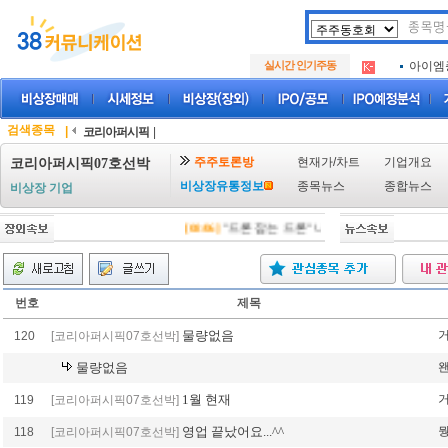
아크로
.
실시간 인기주동
아이엠
.
루켄테
.
아크로
.
아이엠
.
검색종목
|
코리아퍼시픽
|
루켄테
.
주주토론방
현재가/차트
기업개요
코리아퍼시픽07호선박
비상장유통정보
종목뉴스
종합뉴스
비상장 기업
[08/06]
"드론 잡는 드론" 니어스랩, IPO 시동 "202
번호
제목
물량없음
120
[코리아퍼시픽07호선박]
물량없음
1월 현재
119
[코리아퍼시픽07호선박]
영업 끝났어요...^^
118
[코리아퍼시픽07호선박]