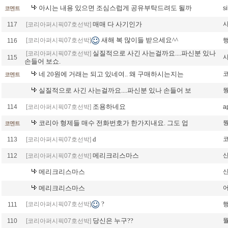
아시는 내용 있으면 조심스럽게 공유부탁드려도 될까
si
코멘트
매매 다 사기인가
117
[코리아퍼시픽07호선박]
새해 복 많이들 받으세요^^
[코리아퍼시픽07호선박]
116
실질적으로 사긴 사는걸까요....파신분 있나
[코리아퍼시픽07호선박]
115
손들어 보쇼.
네 20원에 거래는 되고 있네여.. 왜 구매하시는지는
코
코멘트
실질적으로 사긴 사는걸까요....파신분 있나 손들어 보
조용하네요
114
[코리아퍼시픽07호선박]
a
코리아 형제들 매수 전화번호가 한가지내요. 그도 업
코멘트
d
코
113
[코리아퍼시픽07호선박]
메리크리스마스
112
[코리아퍼시픽07호선박]
메리크리스마스
메리크리스마스
?
[코리아퍼시픽07호선박]
111
당신은 누구??
110
[코리아퍼시픽07호선박]